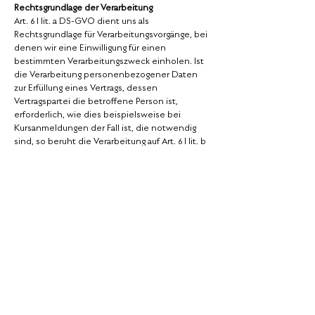
Rechtsgrundlage der Verarbeitung
Art. 6 I lit. a DS-GVO dient uns als
Rechtsgrundlage für Verarbeitungsvorgänge, bei
denen wir eine Einwilligung für einen
bestimmten Verarbeitungszweck einholen. Ist
die Verarbeitung personenbezogener Daten
zur Erfüllung eines Vertrags, dessen
Vertragspartei die betroffene Person ist,
erforderlich, wie dies beispielsweise bei
Kursanmeldungen der Fall ist, die notwendig
sind, so beruht die Verarbeitung auf Art. 6 I lit. b
DS-GVO. Gleiches gilt für solche
Verarbeitungsvorgänge die zur Durchführung
vorvertraglicher Maßnahmen erforderlich sind,
etwa in Fällen von Anfragen zu unseren Kursen.
Unterliegt wir einer rechtlichen Verpflichtung
durch welche eine Verarbeitung von
personenbezogenen Daten erforderlich wird,
wie beispielsweise zur Erfüllung steuerlicher
Pflichten, so basiert die Verarbeitung auf Art. 6 I
lit. c DS-GVO.
Letztlich könnten Verarbeitungsvorgänge auf
Art. 6 I lit. f DS-GVO beruhen. Auf dieser
Rechtsgrundlage basieren